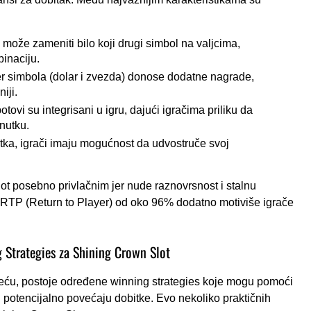
može zameniti bilo koji drugi simbol na valjcima,
inaciju.
ter simbola (dolar i zvezda) donose dodatne nagrade,
iji.
otovi su integrisani u igru, dajući igračima priliku da
nutku.
ka, igrači imaju mogućnost da udvostruče svoj
t posebno privlačnim jer nude raznovrsnost i stalnu
k RTP (Return to Player) od oko 96% dodatno motiviše igrače
 Strategies za Shining Crown Slot
sreću, postoje određene winning strategies koje mogu pomoći
i potencijalno povećaju dobitke. Evo nekoliko praktičnih