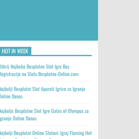
HOT IN WEEK
Otkrij Najbolje Besplatne Slot Igre Bez
Registracije na Slots-Besplatno-Online.com
Najbolji Besplatni Slot Aparati Igrice za Igranje
Online Danas
Najbolje Besplatne Slot Igre Gates of Olympus za
Igranje Online Danas
Najbolji Besplatni Online Slotovi: Igraj Flaming Hot