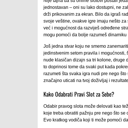
Nije tajna da su online slotovi postali je
jednostavan – oni su lako dostupni, ne z
drži prikovanim za ekran. Bilo da igraš ra
svoje veštine, ovakve igre imaju nešto za
već i mogućnost da razviješ određene stra
mogu pomoći da bolje razumeš dinamiku i
Još jedna stvar koju ne smemo zanemariti j
jedinstvenim setom pravila i mogućnosti, 
nude klasičan dizajn sa tri kolone, drug
to doprinosi tome da svaki put kada pokren
razumeti šta svaka igra nudi pre nego što
značajno uticati na tvoj doživljaj i rezultate
Kako Odabrati Pravi Slot za Sebe?
Odabir pravog slota može delovati kao teža
koje treba obratiti pažnju pre nego što se
Evo kratkog vodiča koji ti može pomoći d