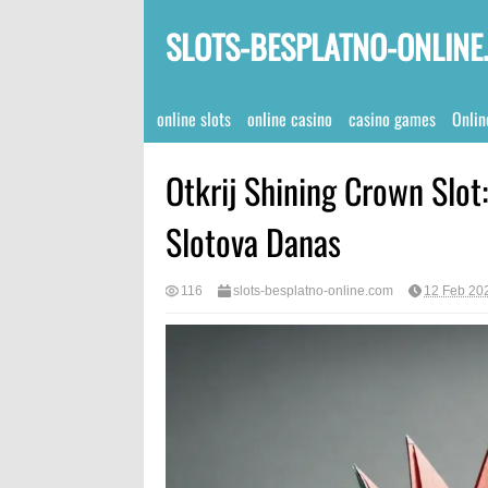
SLOTS-BESPLATNO-ONLINE
online slots
online casino
casino games
Onli
Otkrij Shining Crown Slot:
Slotova Danas
116
slots-besplatno-online.com
12 Feb 20