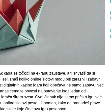
tak kada se točkići na ekranu zaustave, a ti shvatiš da si
si, znaš koliko online slotovi mogu biti zarazni i zabavni.
et digitalnih kazino igara koji obećava ne samo zabavu, već
u. Danas ćemo te povesti na putovanje kroz jedan od
u igrača širom sveta. Ovaj članak nije samo priča o igri, već i
su online slotovi postali fenomen, kako da pronađeš prave
akteristike koje čine ovu igru posebnom.