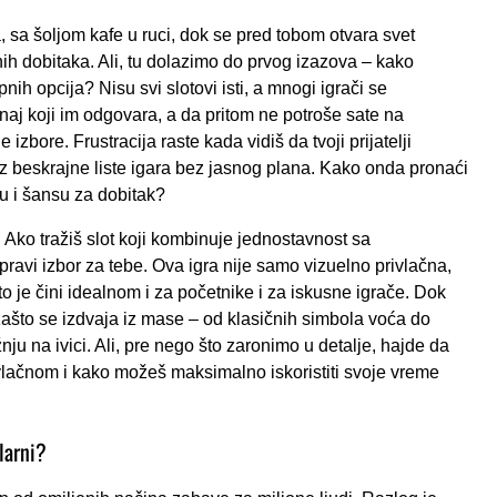
 sa šoljom kafe u ruci, dok se pred tobom otvara svet
ih dobitaka. Ali, tu dolazimo do prvog izazova – kako
ih opcija? Nisu svi slotovi isti, a mnogi igrači se
aj koji im odgovara, a da pritom ne potroše sate na
 izbore. Frustracija raste kada vidiš da tvoji prijatelji
oz beskrajne liste igara bez jasnog plana. Kako onda pronaći
avu i šansu za dobitak?
 Ako tražiš slot koji kombinuje jednostavnost sa
pravi izbor za tebe. Ova igra nije samo vizuelno privlačna,
to je čini idealnom i za početnike i za iskusne igrače. Dok
 zašto se izdvaja iz mase – od klasičnih simbola voća do
ju na ivici. Ali, pre nego što zaronimo u detalje, hajde da
rivlačnom i kako možeš maksimalno iskoristiti svoje vreme
larni?