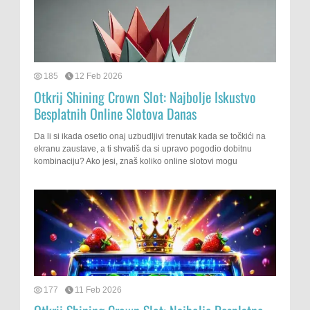
185
12 Feb 2026
Otkrij Shining Crown Slot: Najbolje Iskustvo
Besplatnih Online Slotova Danas
Da li si ikada osetio onaj uzbudljivi trenutak kada se točkići na
ekranu zaustave, a ti shvatiš da si upravo pogodio dobitnu
kombinaciju? Ako jesi, znaš koliko online slotovi mogu
177
11 Feb 2026