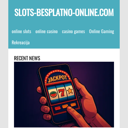
SLOTS-BESPLATNO-ONLINE.COM
online slots
online casino
casino games
Online Gaming
Rekreacija
RECENT NEWS