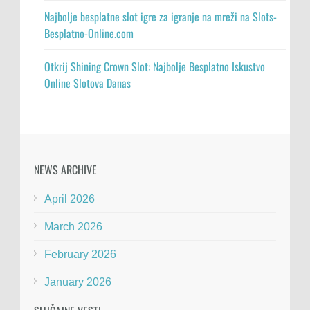
Najbolje besplatne slot igre za igranje na mreži na Slots-
Besplatno-Online.com
Otkrij Shining Crown Slot: Najbolje Besplatno Iskustvo
Online Slotova Danas
NEWS ARCHIVE
April 2026
March 2026
February 2026
January 2026