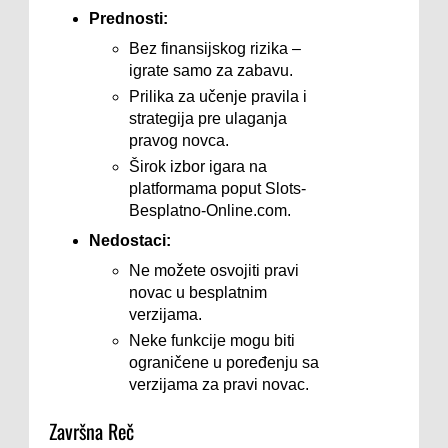
Prednosti:
Bez finansijskog rizika –
igrate samo za zabavu.
Prilika za učenje pravila i
strategija pre ulaganja
pravog novca.
Širok izbor igara na
platformama poput Slots-
Besplatno-Online.com.
Nedostaci:
Ne možete osvojiti pravi
novac u besplatnim
verzijama.
Neke funkcije mogu biti
ograničene u poređenju sa
verzijama za pravi novac.
Završna Reč