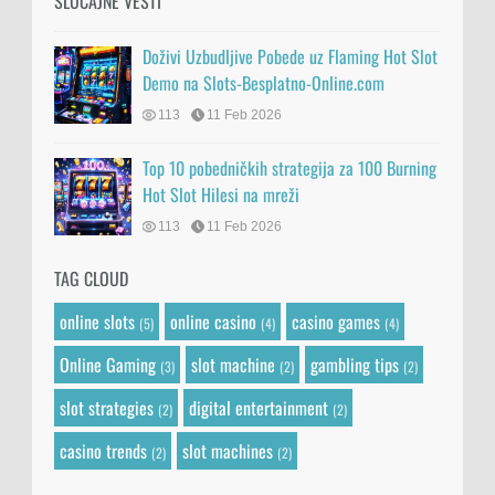
SLUČAJNE VESTI
Doživi Uzbudljive Pobede uz Flaming Hot Slot
Demo na Slots-Besplatno-Online.com
113
11 Feb 2026
Top 10 pobedničkih strategija za 100 Burning
Hot Slot Hilesi na mreži
113
11 Feb 2026
TAG CLOUD
online slots
online casino
casino games
(5)
(4)
(4)
Online Gaming
slot machine
gambling tips
(3)
(2)
(2)
slot strategies
digital entertainment
(2)
(2)
casino trends
slot machines
(2)
(2)