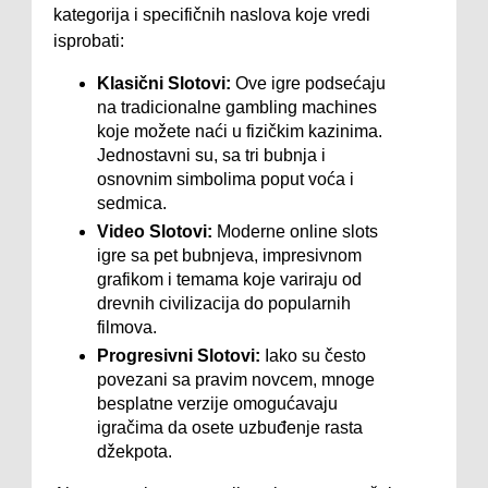
kategorija i specifičnih naslova koje vredi
isprobati:
Klasični Slotovi:
Ove igre podsećaju
na tradicionalne gambling machines
koje možete naći u fizičkim kazinima.
Jednostavni su, sa tri bubnja i
osnovnim simbolima poput voća i
sedmica.
Video Slotovi:
Moderne online slots
igre sa pet bubnjeva, impresivnom
grafikom i temama koje variraju od
drevnih civilizacija do popularnih
filmova.
Progresivni Slotovi:
Iako su često
povezani sa pravim novcem, mnoge
besplatne verzije omogućavaju
igračima da osete uzbuđenje rasta
džekpota.