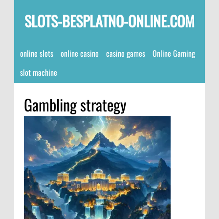
SLOTS-BESPLATNO-ONLINE.COM
online slots
online casino
casino games
Online Gaming
slot machine
Gambling strategy