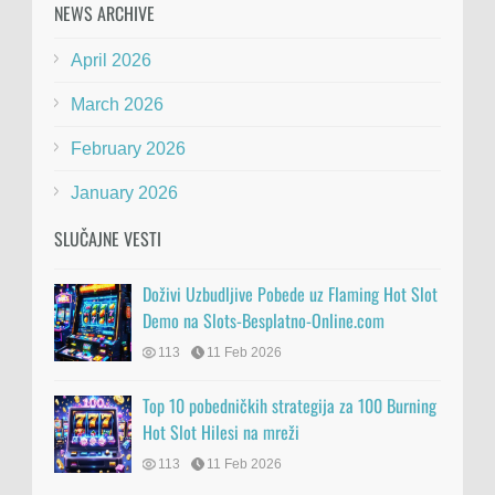
NEWS ARCHIVE
April 2026
March 2026
February 2026
January 2026
SLUČAJNE VESTI
Doživi Uzbudljive Pobede uz Flaming Hot Slot
Demo na Slots-Besplatno-Online.com
113
11 Feb 2026
Top 10 pobedničkih strategija za 100 Burning
Hot Slot Hilesi na mreži
113
11 Feb 2026