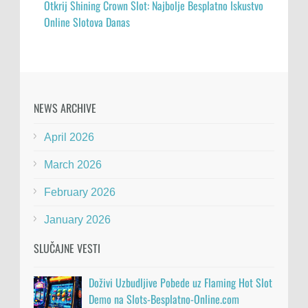
Otkrij Shining Crown Slot: Najbolje Besplatno Iskustvo
Online Slotova Danas
NEWS ARCHIVE
April 2026
March 2026
February 2026
January 2026
SLUČAJNE VESTI
Doživi Uzbudljive Pobede uz Flaming Hot Slot
Demo na Slots-Besplatno-Online.com