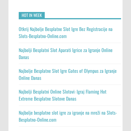
HOT IN WEEK
Otkrij Najbolje Besplatne Slot Igre Bez Registracije na
Slots-Besplatno-Online.com
Najbolji Besplatni Slot Aparati Igrice za Igranje Online
Danas
Najbolje Besplatne Slot Igre Gates of Olympus za Igranje
Online Danas
Najbolji Besplatni Online Slotovi: Igraj Flaming Hot
Extreme Besplatne Slotove Danas
Najbolje besplatne slot igre za igranje na mreži na Slots-
Besplatno-Online.com