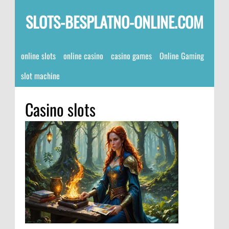
SLOTS-BESPLATNO-ONLINE.COM
online slots
online casino
casino games
Online Gaming
slot machine
Casino slots