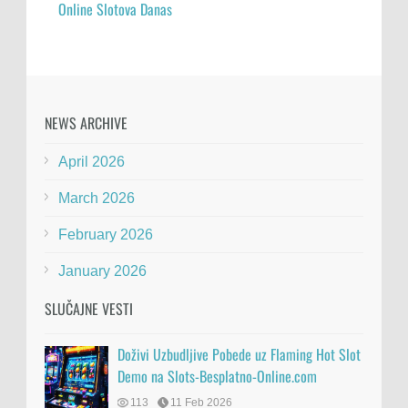
Online Slotova Danas
NEWS ARCHIVE
April 2026
March 2026
February 2026
January 2026
SLUČAJNE VESTI
Doživi Uzbudljive Pobede uz Flaming Hot Slot
Demo na Slots-Besplatno-Online.com
113
11 Feb 2026