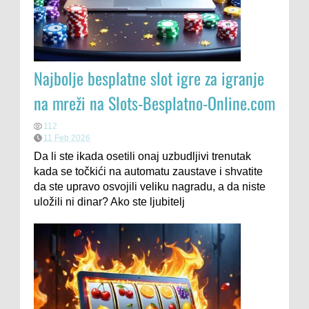
Najbolje besplatne slot igre za igranje
na mreži na Slots-Besplatno-Online.com
112
11 Feb 2026
Da li ste ikada osetili onaj uzbudljivi trenutak
kada se točkići na automatu zaustave i shvatite
da ste upravo osvojili veliku nagradu, a da niste
uložili ni dinar? Ako ste ljubitelj